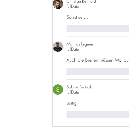
Christian Berthold
fullDate
So ist es ...
like-button.like
comment.r
Mathias Legerer
fullDate
Auch die Bienen müssen Mal aus
like-button.like
comment.r
Sabine Berthold
fullDate
Lustig
like-button.like
comment.r